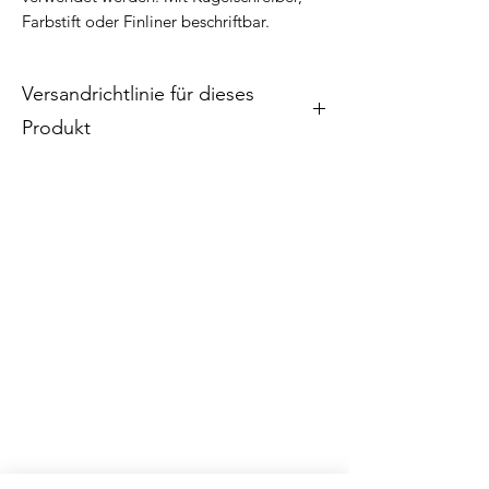
Farbstift oder Finliner beschriftbar.
Versandrichtlinie für dieses
Produkt
Kann je nach Menge per Briefpost bis
250g versendet werden.
Portokosten: B-Post CHF 1.00 / A-Post
CHF 1.30