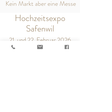
Kein Markt aber eine Messe
Hochzeitsexpo
Safenwil
21. und 22. Februar 2026
www.hochzeitsexpo.ch
holz praesent
sandy.w@sunrise.ch
0796778169
©2020 holz präsent