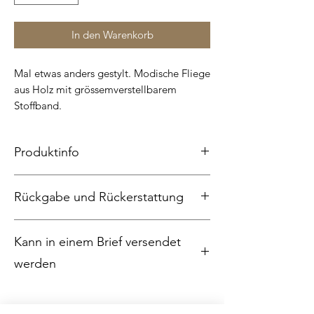
In den Warenkorb
Mal etwas anders gestylt. Modische Fliege
aus Holz mit grössemverstellbarem
Stoffband.
Produktinfo
Grösse 12 x 6 cm
Rückgabe und Rückerstattung
Produkte können nur nach telefonischer
Kann in einem Brief versendet
Vereinbarung zurückgesandt werden.
Portokosten können nicht zurückerstattet
werden
werden.
Kann je nach Menge in einem Brief
versendet werden: